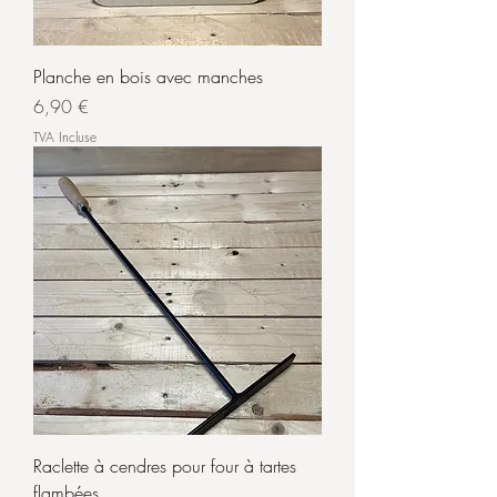
Planche en bois avec manches
Prix
6,90 €
TVA Incluse
Raclette à cendres pour four à tartes
flambées