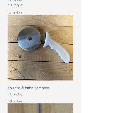
Prix
15,00 €
TVA Incluse
Roulette à tartes flambées
Prix
18,90 €
TVA Incluse